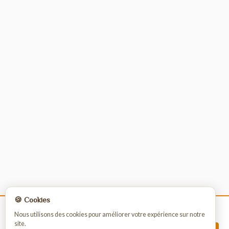
🍪 Cookies
La vente de nos produits est strictement
Nous utilisons des cookies pour améliorer votre expérience sur notre
site.
réservée aux professionnels.