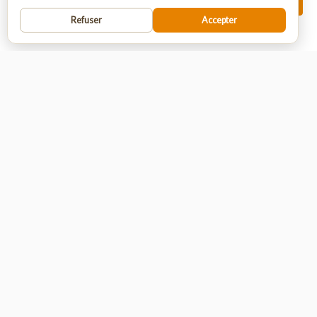
INSCRIPTION
Pour passer commande vous devez vous
Refuser
Accepter
enregistrer ou vous connecter.
Informations Utiles

Qui sommes nous ?

Service client

Conditions Générales de Vente

Livraison

Mentions légales
Nos catégories phares
Encens
Bracelets Pierre
Pierres Roulées
Lampes de Sel
Sauge Naturelle
Fontaines
Plaques & Supports
Géodes & Druses