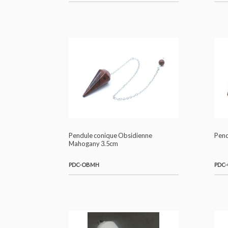
Pendule conique Pierre de Lave 3.5cm
PDC-LAV