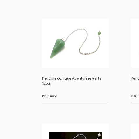
PDC-AGAG
Pendule conique Aventurine Verte
3.5cm
PDC-AVV