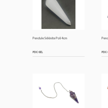
Pendule conique Obsidienne
Mahogany 3.5cm
PDC-OBMH
Pendule Sélénite Poli 4cm