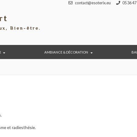
contact@esoterix.eu
port
éraux, Bien-être.
BIJOUX
AMBIANCE & DÉCORATION
et bois.