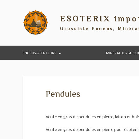
ESOTERIX im
Grossiste Encens, Min
ENCENS & SENTEURS
MINÉRAUX & 
Pendules
Vente en gros de pendules en pierre, laiton 