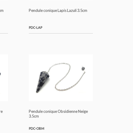
radorite 3.5cm
Pendule conique Lapis Lazuli 3.5cm
PDC-LAP