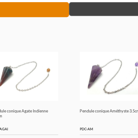
otérisme et radiesthésie.
ERRE
Pendule conique Agate Indienne
Pendule conique Am