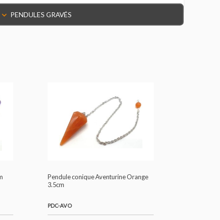
PENDULES GRAVÉS
éthyste 3.5cm
Pendule conique Aventurine Orange