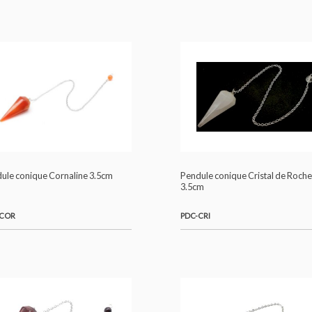
3.5cm
PDC-AGAI
PDC-AM
Pendule conique Cornaline 3.5cm
Pendule conique Cri
3.5cm
PDC-COR
PDC-CRI