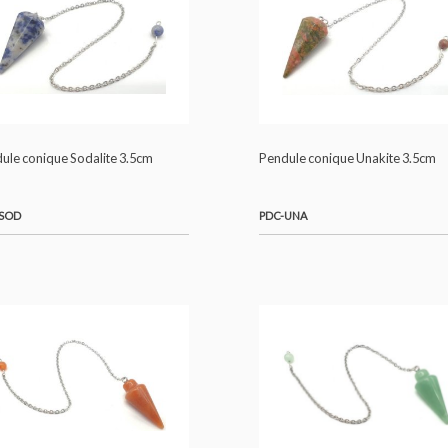
Pendule conique Oeil de Tigre 3.5cm
Pendule conique Qu
PDC-OTG
PDC-QRO
Pendule conique Sodalite 3.5cm
Pendule conique Una