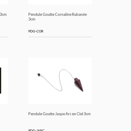
PDG-AGAG
turine Verte 3cm
Pendule Goutte Cornaline Rubanée
3cm
PDG-COR