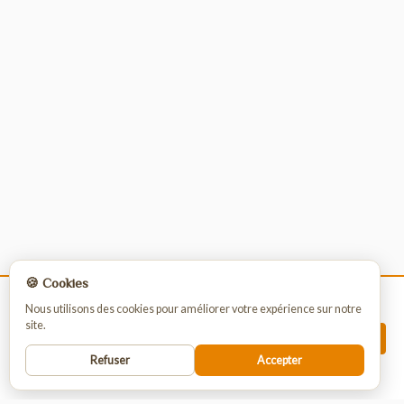
🍪 Cookies
La vente de nos produits est strictement
Nous utilisons des cookies pour améliorer votre expérience sur notre
site.
réservée aux professionnels.
INSCRIPTION
Pour passer commande vous devez vous
Refuser
Accepter
enregistrer ou vous connecter.