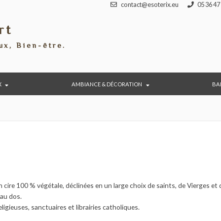
contact@esoterix.eu
port
éraux, Bien-être.
BIJOUX
AMBIANCE & DÉCORATION
ses en cire 100 % végétale, déclinées en un large choix de saints, d
prière au dos.