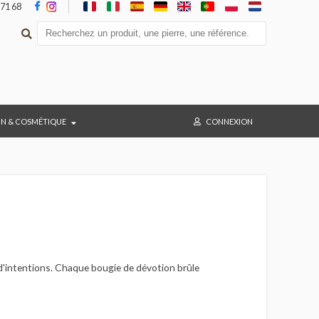
05 36 47 71 68
BAIN & COSMÉTIQUE
CONNEX
e Vierges et d'intentions. Chaque bougie de dévotion brûle