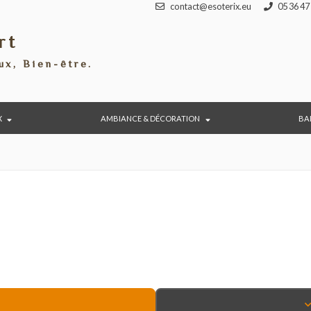
contact@esoterix.eu
port
éraux, Bien-être.
BIJOUX
AMBIANCE & DÉCORATION
e