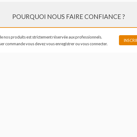
POURQUOI NOUS FAIRE CONFIANC
vente de nos produits est strictement réservée aux professionnels.
r passer commande vous devez vous enregistrer ou vous connecter.
STOCK ACTUALISÉ EN TEMPS
LES MEILLEURS 
RÉEL ET SUIVI DES PRODUITS
SUR DE N