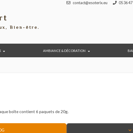
contact@esoterix.eu
port
éraux, Bien-être.
BIJOUX
AMBIANCE & DÉCORATION
0g. Chaque boîte contient 6 paquets de 20g.