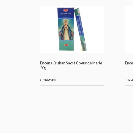
7ARC20K
Encens Krishan Sacré Coeur de Marie
20g
CORM20K