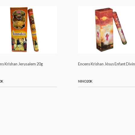
ANG20K
BUD20K
Encens Krishan Jerusalem 20g
Encens Krishan Jésus
JER20K
NINO20K