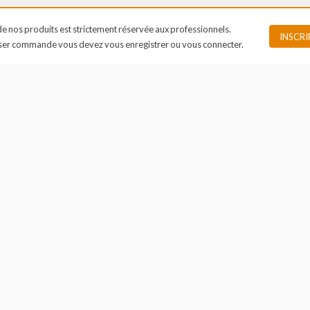
POURQUOI NOUS FAIRE CONFIANC
vente de nos produits est strictement réservée aux professionnels.
r passer commande vous devez vous enregistrer ou vous connecter.
STOCK ACTUALISÉ EN TEMPS
LES MEILLEURS 
RÉEL ET SUIVI DES PRODUITS
SUR DE N
RÉFÉRENCES ET 
RÉCOM