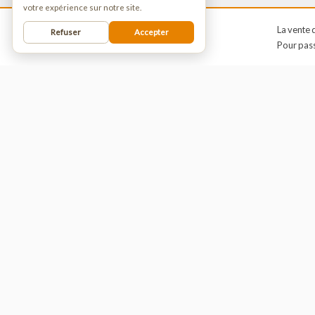
🍪 Cookies
Nous utilisons des cookies pour améliorer
votre expérience sur notre site.
La 
Refuser
Accepter
Pou
EXPÉDITION 24-72H ET SAV DE
QUALITÉ