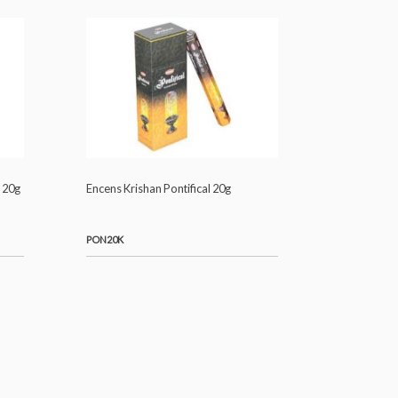
CORA20K
 Enfant Divin 20g
Encens Krishan Pontifical 20g
PON20K