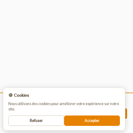
🍪 Cookies
La vente de nos produits est strictement
Nous utilisons des cookies pour améliorer votre expérience sur notre
site.
réservée aux professionnels.
INSCRIPTION
Pour passer commande vous devez vous
Refuser
Accepter
enregistrer ou vous connecter.