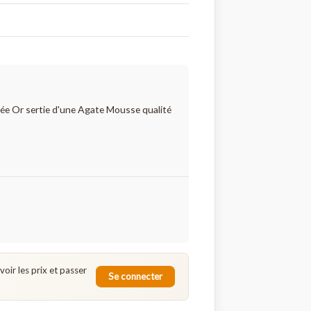
ent 925 Agate Mousse Goutte
8-AGAM
t 925 plaquée Or sertie d'une Agate Mousse qualité
e.
echniques