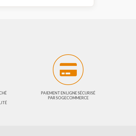
-vous pour voir les prix et passer
Se connecter
e
E ?
PRIX DU MARCHÉ
PAIEMENT EN LIGNE SÉCURISÉ
OMBREUSES
PAR SOGECOMMERCE
VOTRE FIDÉLITÉ