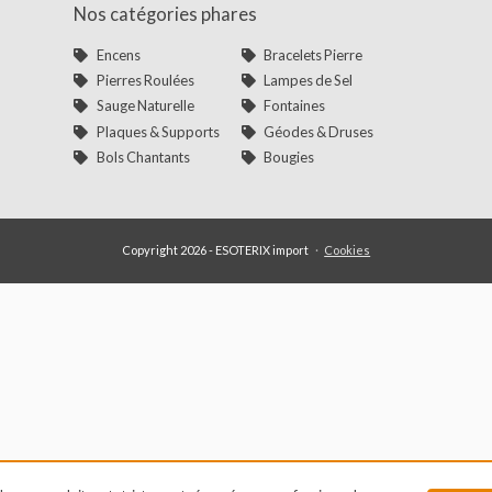
RÉCOM
Nos catégories phares
Encens
Bracelets Pierre
Pierres Roulées
Lampes de Sel
Sauge Naturelle
Fontaines
Plaques & Supports
Géodes & Druses
Bols Chantants
Bougies
Copyright 2026 - ESOTERIX import
·
Cookies