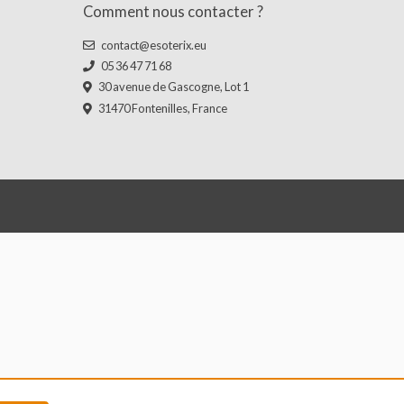
PENSÉE
Comment nous contacter ?
contact@esoterix.eu
05 36 47 71 68
30 avenue de Gascogne, Lot 1
31470 Fontenilles, France