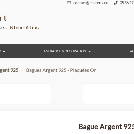
contact@esoterix.eu
port
éraux, Bien-être.
BIJOUX
AMBIANCE & DÉCORATION
es Argent 925
›
Bagues Argent 925 - Plaquées Or
onale