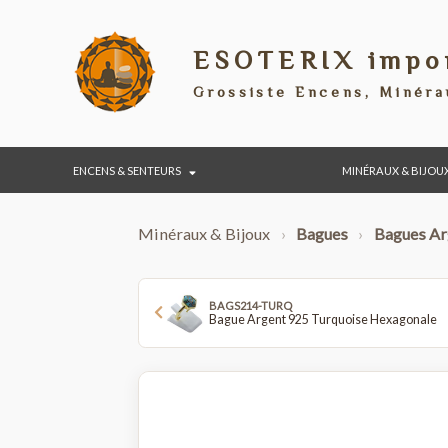
ESOTERIX im
Grossiste Encens, Min
ENCENS & SENTEURS
MINÉRAUX & 
Minéraux & Bijoux
›
Bagues
›
Bagu
BAGS214-TURQ
Bague Argent 925 Turquoise Hexag