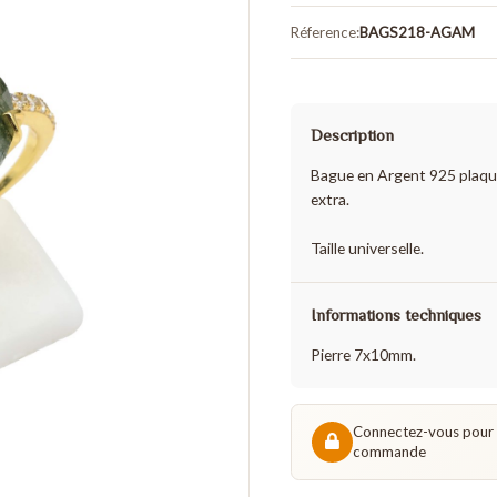
Bague Arg
Réference:
BAGS21
Description
Bague en Argen
extra.
Taille universell
Informations t
Pierre 7x10mm.