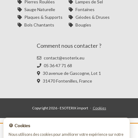
Pierres Roulées
Lampes de Sel
Sauge Naturelle
Fontaines
Plaques & Supports
Géodes & Druses
Bols Chantants
Bougies
Comment nous contacter ?
contact@esoterix.eu
05 36 47 71 68
30 avenue de Gascogne, Lot 1
31470 Fontenilles, France
Copyright 2026 - ESOTERIX import
·
Cookies
🍪 Cookies
La vente de nos produits est strictement
Nous utilisons des cookies pour améliorer votre expérience sur notre