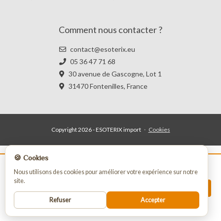
Comment nous contacter ?
contact@esoterix.eu
05 36 47 71 68
30 avenue de Gascogne, Lot 1
31470 Fontenilles, France
Copyright 2026 - ESOTERIX import
·
Cookies
🍪 Cookies
La vente de nos produits est strictement
Nous utilisons des cookies pour améliorer votre expérience sur notre
site.
réservée aux professionnels.
INSCRIPTION
Pour passer commande vous devez vous
Refuser
Accepter
enregistrer ou vous connecter.