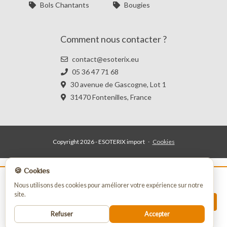
Bols Chantants
Bougies
Comment nous contacter ?
contact@esoterix.eu
05 36 47 71 68
30 avenue de Gascogne, Lot 1
31470 Fontenilles, France
Copyright 2026 - ESOTERIX import
·
Cookies
🍪 Cookies
La vente de nos produits est strictement
Nous utilisons des cookies pour améliorer votre expérience sur notre
site.
réservée aux professionnels.
INSCRIPTION
Pour passer commande vous devez vous
Refuser
Accepter
enregistrer ou vous connecter.