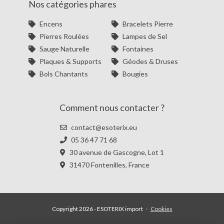
Nos catégories phares
Encens
Bracelets Pierre
Pierres Roulées
Lampes de Sel
Sauge Naturelle
Fontaines
Plaques & Supports
Géodes & Druses
Bols Chantants
Bougies
Comment nous contacter ?
contact@esoterix.eu
05 36 47 71 68
30 avenue de Gascogne, Lot 1
31470 Fontenilles, France
Copyright 2026 - ESOTERIX import
·
Cookies