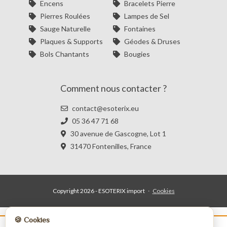
Encens
Bracelets Pierre
Pierres Roulées
Lampes de Sel
Sauge Naturelle
Fontaines
Plaques & Supports
Géodes & Druses
Bols Chantants
Bougies
Comment nous contacter ?
contact@esoterix.eu
05 36 47 71 68
30 avenue de Gascogne, Lot 1
31470 Fontenilles, France
Copyright 2026 - ESOTERIX import
·
Cookies
🍪 Cookies