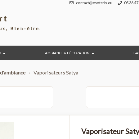
contact@esoterix.eu
port
éraux, Bien-être.
BIJOUX
AMBIANCE & DÉCORATION
fums d'ambiance
›
Vaporisateurs Satya
mL