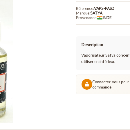
Vaporisate
Réference:
VAPS-P
Marque:
SATYA
Provenance:
IN
Description
Vaporisateur S
utiliser en intéri
Connectez
command