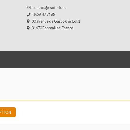
Comment nous contacter ?
contact@esoterix.eu
05 36 47 71 68
30 avenue de Gascogne, Lot 1
31470 Fontenilles, France