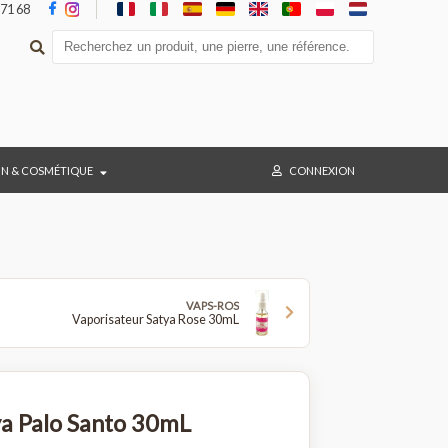
05 36 47 71 68
BAIN & COSMÉTIQUE
CONNEX
VAPS-ROS
Vaporisateur Satya Rose 30mL