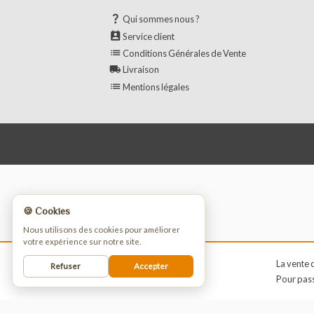
Informations Utiles

Qui sommes nous ?

Service client

Conditions Générales de Vente

Livraison

Mentions légales
🍪 Cookies