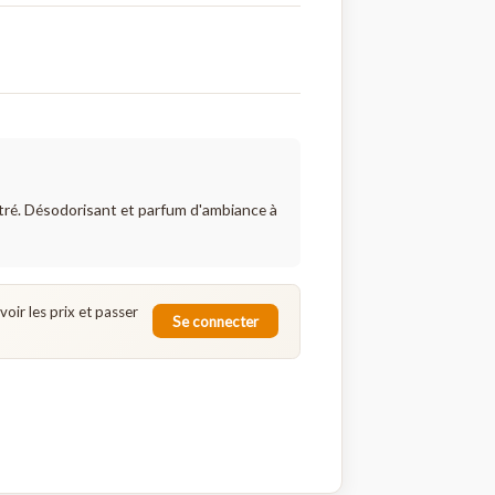
ur Satya Palo Santo 30mL
ALO
DE
atya concentré. Désodorisant et parfum d'ambiance à
eur.
-vous pour voir les prix et passer
Se connecter
e