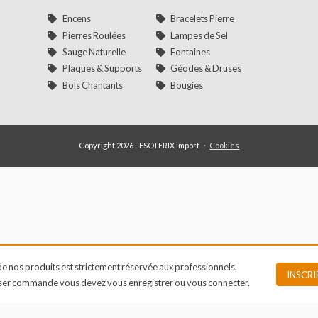
Nos catégories phares
Encens
Bracelets Pierre
Pierres Roulées
Lampes de Sel
Sauge Naturelle
Fontaines
Plaques & Supports
Géodes & Druses
Bols Chantants
Bougies
Copyright 2026 - ESOTERIX import
·
Cookies