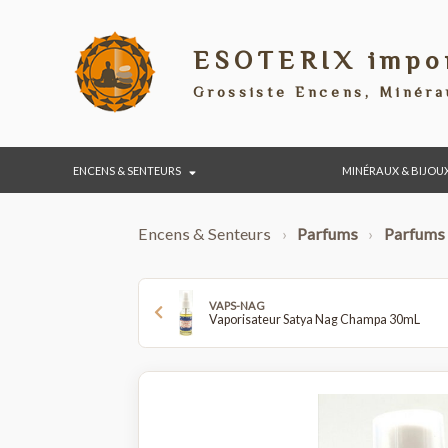
ESOTERIX im
Grossiste Encens, Min
ENCENS & SENTEURS
MINÉRAUX & 
Encens & Senteurs
›
Parfums
›
Par
VAPS-NAG
Vaporisateur Satya Nag Champa 30